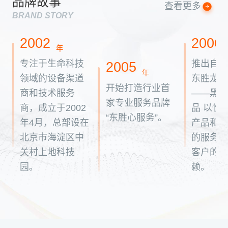
品牌故事
查看更多
BRAND STORY
2002
2006
年
专注于生命科技
推出自
2005
年
领域的设备渠道
东胜龙P
开始打造行业首
商和技术服务
——黑
家专业服务品牌
商，成立于2002
品 以性
“东胜心服务”。
年4月，总部设在
产品和
北京市海淀区中
的服务
关村上地科技
客户的
园。
赖。