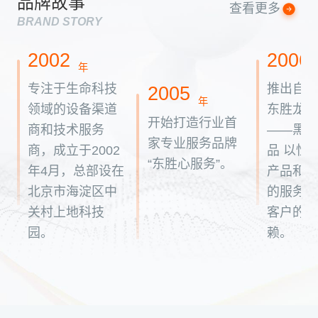
品牌故事
查看更多
BRAND STORY
2002
2006
年
专注于生命科技
推出自
2005
年
领域的设备渠道
东胜龙P
开始打造行业首
商和技术服务
——黑
家专业服务品牌
商，成立于2002
品 以性
“东胜心服务”。
年4月，总部设在
产品和
北京市海淀区中
的服务
关村上地科技
客户的
园。
赖。