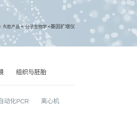
基因扩增仪
东胜产品
分子生物学
镜
组织与胚胎
自动化PCR
离心机